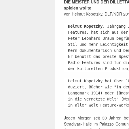
DIE MEISTER UND DER DILLETT
spielen wollte
von Helmut Kopetzky, DLF/NDR 20
Helmut Kopetzky
, Jahrgang 
Features, hat sich aus der
Peter Leonhard Braun begrü
Stil und mehr Leichtigkeit
Kern dokumentarisch und be
Er benutzt das breite Spek
Radio-Features sind für di
der kulturellen Produktion
Helmut Kopetzky hat über 1
duziert, Bücher wie "In de
Langemark 1914) oder jüngs
in die vernetzte Welt" (We
in aller Welt Feature-Work
Jeden Morgen seit 30 Jahren betr
Stradivari-Halle im Palazzo Comu