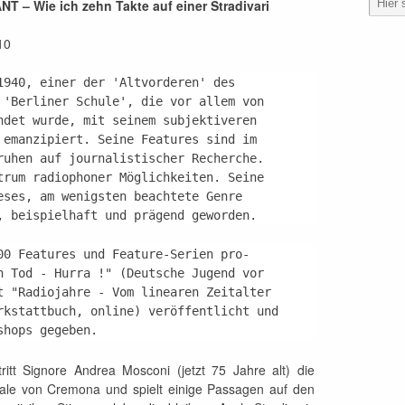
ANT –
Wie ich zehn Takte auf einer Stradivari
10
1940, einer der 'Altvorderen' des

 'Berliner Schule', die vor allem von

ndet wurde, mit seinem subjektiveren

 emanzipiert. Seine Features sind im

ruhen auf journalistischer Recherche.

trum radiophoner Möglichkeiten. Seine

eses, am wenigsten beachtete Genre

, beispielhaft und prägend geworden.
00 Features und Feature-Serien pro-

n Tod - Hurra !" (Deutsche Jugend vor

t "Radiojahre - Vom linearen Zeitalter

rkstattbuch, online) veröffentlicht und

shops gegeben.
itt Signore Andrea Mosconi (jetzt 75 Jahre alt) die
nale von Cremona und spielt einige Passagen auf den