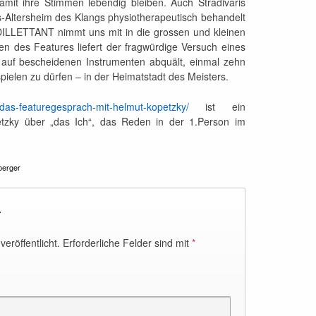
damit ihre Stimmen lebendig bleiben. Auch Stradivaris
-Altersheim des Klangs physiotherapeutisch behandelt
LETTANT nimmt uns mit in die grossen und kleinen
en des Features liefert der fragwürdige Versuch eines
 auf bescheidenen Instrumenten abquält, einmal zehn
spielen zu dürfen – in der Heimatstadt des Meisters.
as-featuregesprach-mit-helmut-kopetzky/
ist ein
tzky über „das Ich“, das Reden in der 1.Person im
berger
r
eröffentlicht.
Erforderliche Felder sind mit
*