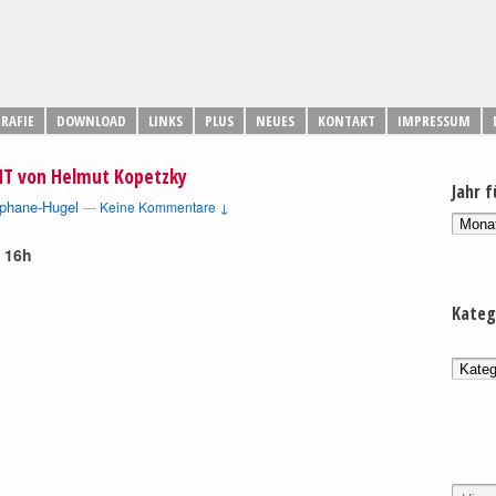
RAFIE
DOWNLOAD
LINKS
PLUS
NEUES
KONTAKT
IMPRESSUM
NT von Helmut Kopetzky
Jahr f
phane-Hugel
—
Keine Kommentare ↓
 16h
Kateg